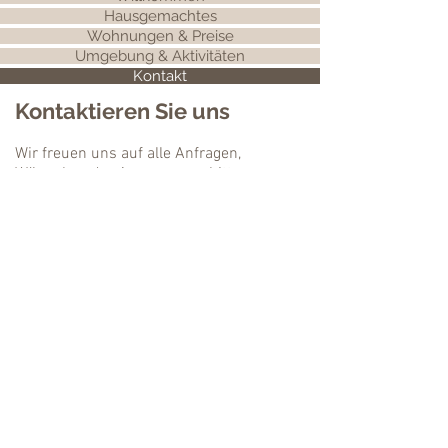
Hausgemachtes
Wohnungen & Preise
Umgebung & Aktivitäten
Kontakt
Kontaktieren Sie uns
Wir freuen uns auf alle Anfragen,
Wünsche oder Anregungen, bitte
schicken Sie uns ganz einfach eine Email
oder kontaktieren Sie uns telefonisch.
Herzlichst,
Ihre Familie Gänsbacher
tel:
+39 0471 627243
mobil:
+39 338 6405684
mail:
streckerhof@rolmail.net
Pens 49
39058 Sarntal
Südtirol/Italien